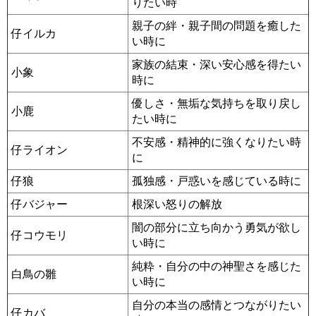
りたい時
親子の絆・親子間の問題を癒した
仔イルカ
い時に
家族の結束・深い安心感を得たい
小象
時に
優しさ・無垢な気持ちを取り戻し
小鹿
たい時に
不安感・精神的に強くなりたい時
仔ライオン
に
仔狼
孤独感・戸惑いを感じている時に
仔バジャー
根深い怒りの解放
闇の部分に立ち向かう勇気が欲し
仔コウモリ
い時に
純粋・自分の中の神聖さを感じた
白鳥の雛
い時に
自分の本当の感情とつながりたい
仔カバ