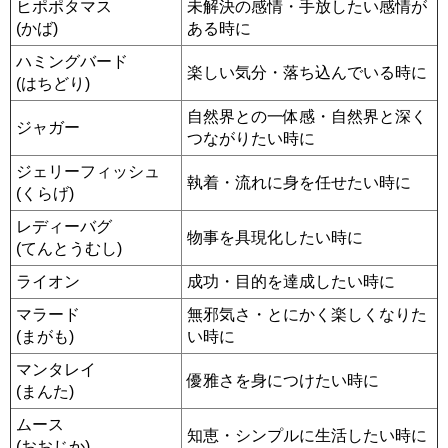
ヒポポタマス
未解決の感情・手放したい感情が
(かば)
ある時に
ハミングバード
楽しい気分・落ち込んでいる時に
(はちどり)
自然界との一体感・自然界と深く
ジャガー
つながりたい時に
ジェリーフィッシュ
執着・流れに身を任せたい時に
(くらげ)
レディーバグ
物事を具現化したい時に
(てんとうむし)
ライオン
成功・目的を達成したい時に
マラード
無邪気さ・とにかく楽しくなりた
(まがも)
い時に
マンタレイ
優雅さを身につけたい時に
(まんた)
ムース
知恵・シンプルに生活したい時に
(おおじか)