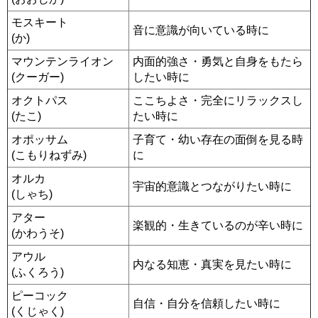
モスキート
音に意識が向いている時に
(か)
マウンテンライオン
内面的強さ・勇気と自身をもたら
(クーガー)
したい時に
オクトパス
ここちよさ・完全にリラックスし
(たこ)
たい時に
オポッサム
子育て・幼い存在の面倒を見る時
(こもりねずみ)
に
オルカ
宇宙的意識とつながりたい時に
(しゃち)
アター
楽観的・生きているのが辛い時に
(かわうそ)
アウル
内なる知恵・真実を見たい時に
(ふくろう)
ピーコック
自信・自分を信頼したい時に
(くじゃく)