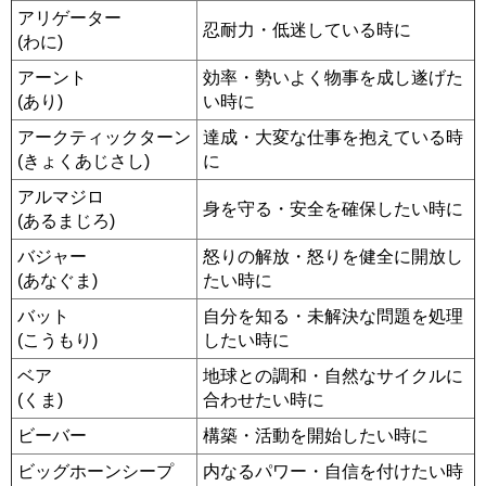
アリゲーター
忍耐力・低迷している時に
(わに)
アーント
効率・勢いよく物事を成し遂げた
(あり)
い時に
アークティックターン
達成・大変な仕事を抱えている時
(きょくあじさし)
に
アルマジロ
身を守る・安全を確保したい時に
(あるまじろ)
バジャー
怒りの解放・怒りを健全に開放し
(あなぐま)
たい時に
バット
自分を知る・未解決な問題を処理
(こうもり)
したい時に
ベア
地球との調和・自然なサイクルに
(くま)
合わせたい時に
ビーバー
構築・活動を開始したい時に
ビッグホーンシープ
内なるパワー・自信を付けたい時